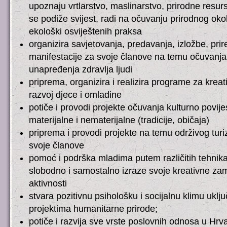
upoznaju vrtlarstvo, maslinarstvo, prirodne resu
se podiže svijest, radi na očuvanju prirodnog oko
ekološki osviještenih praksa
organizira savjetovanja, predavanja, izložbe, prir
manifestacije za svoje članove na temu očuvanja 
unapređenja zdravlja ljudi
priprema, organizira i realizira programe za kreat
razvoj djece i omladine
potiče i provodi projekte očuvanja kulturno povij
materijalne i nematerijalne (tradicije, običaja)
priprema i provodi projekte na temu održivog turi
svoje članove
pomoć i podrška mladima putem različitih tehnika
slobodno i samostalno izraze svoje kreativne zam
aktivnosti
stvara pozitivnu psihološku i socijalnu klimu uklju
projektima humanitarne prirode;
potiče i razvija sve vrste poslovnih odnosa u Hrv