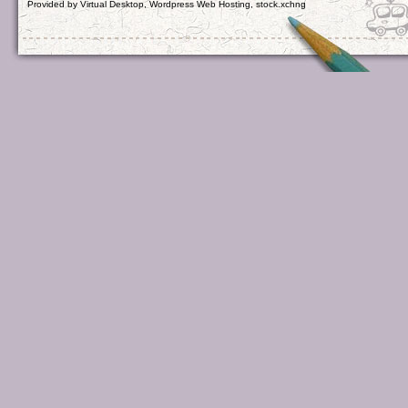
Provided by
Virtual Desktop
,
Wordpress Web Hosting
,
stock.xchng