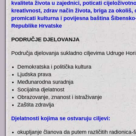
kvaliteta života u zajednici, poticati cijeloživotn
kreativnost, zdrav način života, briga za okoliš, 
promicati kulturna i povijesna baština Šibensko
Republike Hrvatske
PODRUČJE DJELOVANJA
Područja djelovanja sukladno ciljevima Udruge Hori
Demokratska i politička kultura
Ljudska prava
Međunarodna suradnja
Socijalna djelatnost
Obrazovanje, znanost i istraživanje
Zaštita zdravlja
Djelatnosti kojima se ostvaruju ciljevi:
okupljanje članova da putem različitih radionica-š