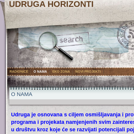
UDRUGA HORIZONTI
RADIONICE
O NAMA
EKO ZONA
NOVI PROJEKTI
O NAMA
Udruga je osnovana s ciljem osmišljavanja i pro
programa i projekata namjenjenih svim zainter
u društvu kroz koje će se razvijati potencijali po