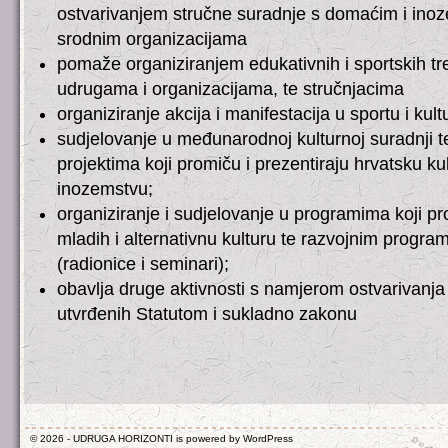
ostvarivanjem stručne suradnje s domaćim i inoz
srodnim organizacijama
pomaže organiziranjem edukativnih i sportskih t
udrugama i organizacijama, te stručnjacima
organiziranje akcija i manifestacija u sportu i kultu
sudjelovanje u međunarodnoj kulturnoj suradnji t
projektima koji promiču i prezentiraju hrvatsku kul
inozemstvu;
organiziranje i sudjelovanje u programima koji pr
mladih i alternativnu kulturu te razvojnim program
(radionice i seminari);
obavlja druge aktivnosti s namjerom ostvarivanja
utvrđenih Statutom i sukladno zakonu
© 2026 - UDRUGA HORIZONTI is powered by
WordPress